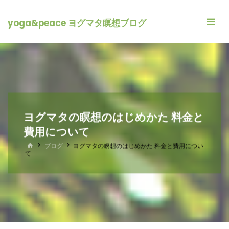
yoga&peace ヨグマタ瞑想ブログ
ヨグマタの瞑想のはじめかた 料金と
費用について
ホ
ブログ
ヨグマタの瞑想のはじめかた 料金と費用につい
ー
て
ム