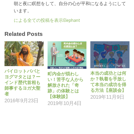
朝と夜に瞑想をして、自分の心が平和になるようにして
います。
による全ての投稿を表示Elephant
Related Posts
パイロットババと
本当の成功とは何
町内会が煩わし
ヨグマタとは？ー
か？執着を手放し
い！苦手な人から
インド歴代首相も
て本当の成功を得
解放された「奇
師事するヨガ大聖
る方法【座談会】
跡」の体験とは
者
【体験談】
2019年11月9日
2016年9月23日
2019年10月4日