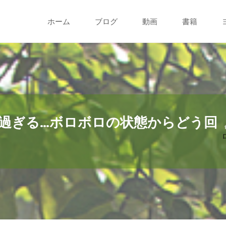
コ
ホーム
ブログ
動画
書籍
ン
テ
ン
ツ
過ぎる…ボロボロの状態からどう回
に
ス
キ
ッ