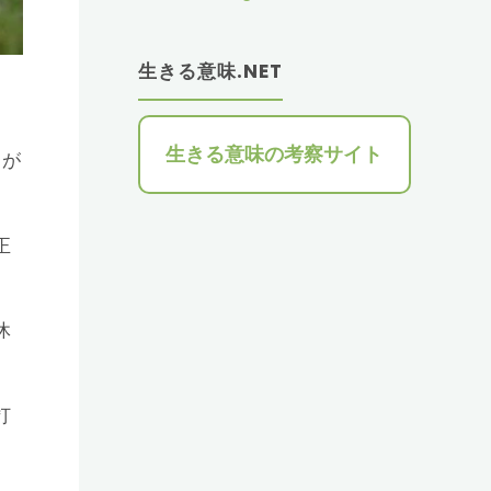
生きる意味.NET
生きる意味の考察サイト
力が
正
休
打