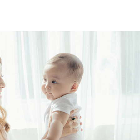
プ
す
る