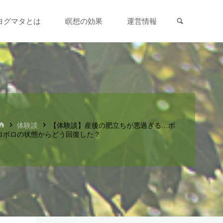
検索
ヨグマタとは
瞑想の効果
運営情報
ホ
体験談
【体験談】産後の肥立ちが悪過ぎる…ボ
ー
ロボロの状態からどう回復した？
ム