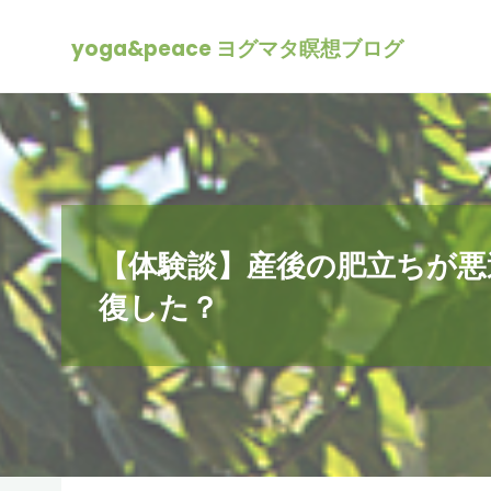
yoga&peace ヨグマタ瞑想ブログ
【体験談】産後の肥立ちが悪
復した？