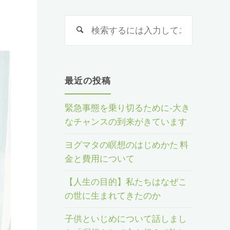
検
検
索
索
:
最近の投稿
緊急事態を乗り切るために-大き
なチャンスの到来がきています
ヨグマタの瞑想のはじめかた 料
金と費用について
【人生の目的】私たちはなぜこ
の世に生まれてきたのか
子供といじめについて話しまし