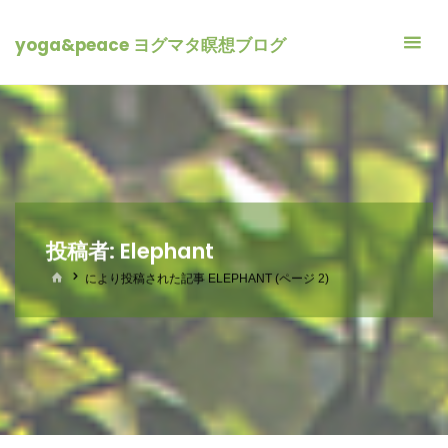
yoga&peace ヨグマタ瞑想ブログ
投稿者:
Elephant
ホ
により投稿された記事 ELEPHANT
(ページ 2)
ー
ム