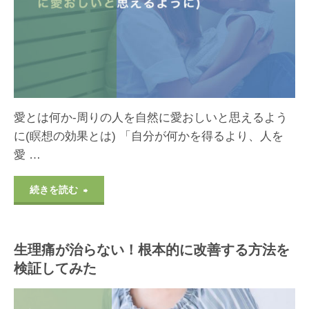
に
て
語
の
っ
イ
て
ラ
愛とは何か-周りの人を自然に愛おしいと思えるよう
み
イ
に(瞑想の効果とは) 「自分が何かを得るより、人を
た"
愛 …
ラ
を
"瞑
続きを読む
手
想
放
生理痛が治らない！根本的に改善する方法を
の
検証してみた
し
効
平
果