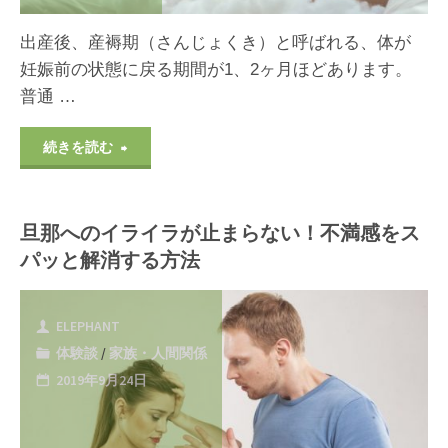
み
間
出産後、産褥期（さんじょくき）と呼ばれる、体が
た"
関
妊娠前の状態に戻る期間が1、2ヶ月ほどあります。
普通 …
係
の
"【体
続きを読む
ス
験
ト
旦那へのイライラが止まらない！不満感をス
談】
パッと解消する方法
レ
産
ス
後
ELEPHANT
を
体験談
/
家族・人間関係
の
2019年9月24日
自
肥
然
立