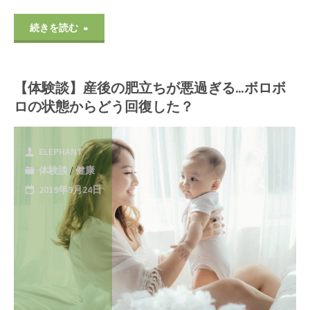
よ
善
"瞑
続きを読む
う
す
想
に)"
る
【体験談】産後の肥立ちが悪過ぎる…ボロボ
の
ロの状態からどう回復した？
方
効
法
果
ELEPHANT
を
体験談
/
健康
(家
2019年9月24日
検
族,
証
夫
し
婦,
て
人