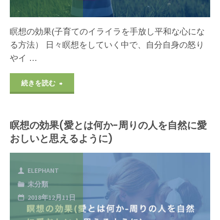
消
瞑想の効果(子育てのイライラを手放し平和な心にな
法
る方法） 日々瞑想をしていく中で、自分自身の怒り
やイ …
を、
経
"瞑
続きを読む
験
想
者
瞑想の効果(愛とは何か-周りの人を自然に愛
の
おしいと思えるように)
が
効
マ
果
ELEPHANT
ジ
未分類
(子
2018年12月11日
メ
育