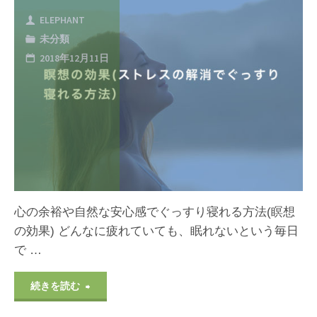
発
果
ELEPHANT
散
未分類
(ス
2018年12月11日
｜
ト
健
レ
康
ス
効
の
果,
解
心の余裕や自然な安心感でぐっすり寝れる方法(瞑想
う
消
の効果) どんなに疲れていても、眠れないという毎日
つ
で …
や
の
自
"瞑
続きを読む
改
然
想