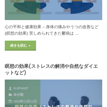
心の平和と健康効果 – 身体の痛みやうつの改善など
(瞑想の効果) 苦しめられてきた鬱病は …
"瞑
続きを読む
想
瞑想の効果(ストレスの解消や自然なダイエ
の
ットなど)
効
果
ELEPHANT
未分類
（心
2018年12月11日
の