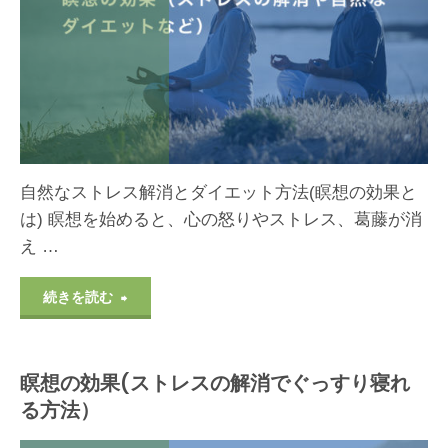
平
和
と
自
自然なストレス解消とダイエット方法(瞑想の効果と
然
は) 瞑想を始めると、心の怒りやストレス、葛藤が消
え …
な
ス
"瞑
続きを読む
ト
想
レ
瞑想の効果(ストレスの解消でぐっすり寝れ
の
る方法）
ス
効