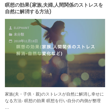
自
瞑想の効果(家族,夫婦,人間関係のストレスを
痛
自然に解消する方法)
然
が
に
治
ELEPHANT
愛
未分類
ら
2018年11月18日
お
な
し
い！
い
根
と
本
思
的
家族(夫・子供・親)のストレスが自然に解消し幸せに
え
に
なる方法- 瞑想の効果 瞑想を行い自分の内側が整理
る
…
改