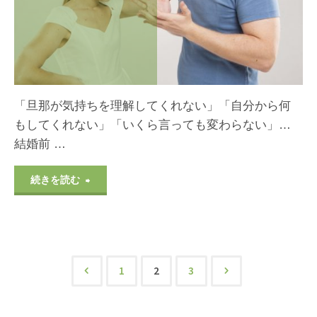
に
ち
解
が
消
悪
「旦那が気持ちを理解してくれない」「自分から何
す
過
もしてくれない」「いくら言っても変わらない」…
る
結婚前 …
ぎ
方
る…
"旦
続きを読む
法)"
ボ
那
ロ
へ
ボ
の
1
2
3
投
ロ
イ