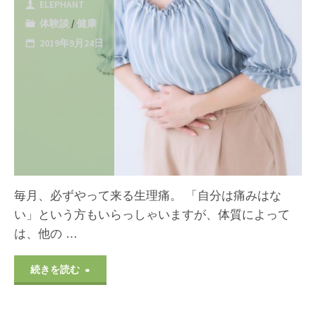
ELEPHANT
和
体験談
/
健康
(愛
2019年9月24日
な
と
心
は
に
何
な
か-
る
周
毎月、必ずやって来る生理痛。 「自分は痛みはな
方
り
い」という方もいらっしゃいますが、体質によって
法）"
は、他の …
の
人
"生
続きを読む
を
理