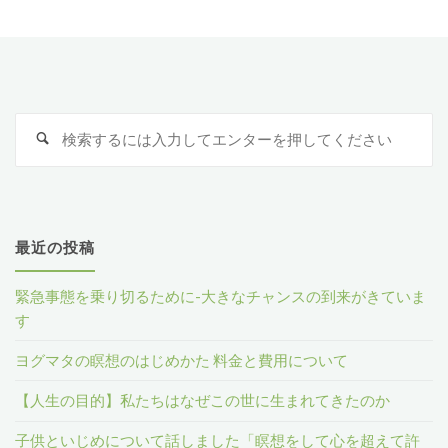
の
稿
ラ
状
イ
ナ
態
ラ
ビ
検
か
検
が
索
索
ゲ
:
ら
止
ー
ど
ま
最近の投稿
う
シ
ら
緊急事態を乗り切るために-大きなチャンスの到来がきていま
回
な
ョ
す
復
い！
ヨグマタの瞑想のはじめかた 料金と費用について
ン
し
不
【人生の目的】私たちはなぜこの世に生まれてきたのか
た？"
満
子供といじめについて話しました「瞑想をして心を超えて許