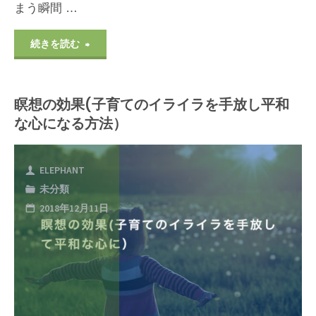
まう瞬間 …
で
ぐ
"子
続きを読む
っ
育
す
瞑想の効果(子育てのイライラを手放し平和
て
な心になる方法）
り
の
寝
イ
ELEPHANT
れ
未分類
ラ
2018年12月11日
る
イ
方
ラ
法）"
の
解