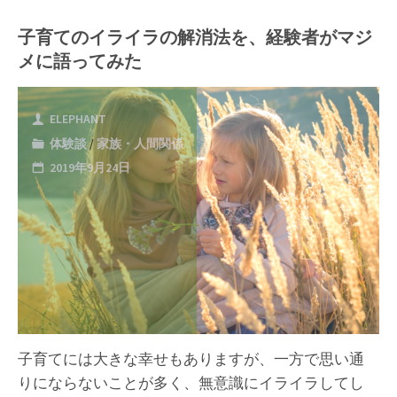
善
な
子育てのイライラの解消法を、経験者がマジ
の
メに語ってみた
な
ダ
効
ど）"
イ
果
ELEPHANT
エ
体験談
/
家族・人間関係
(ス
2019年9月24日
ッ
ト
ト
レ
な
ス
ど)"
の
解
子育てには大きな幸せもありますが、一方で思い通
消
りにならないことが多く、無意識にイライラしてし